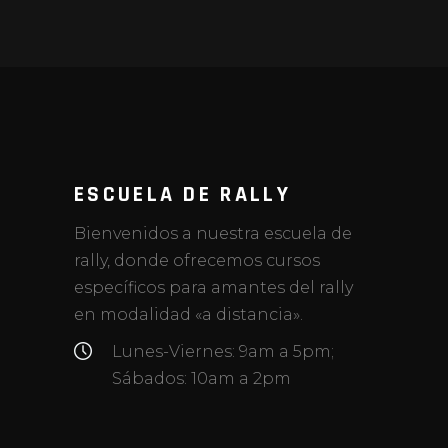
ESCUELA DE RALLY
Bienvenidos a nuestra escuela de
rally, donde ofrecemos cursos
específicos para amantes del rally
en modalidad «a distancia».
Lunes-Viernes: 9am a 5pm;
Sábados: 10am a 2pm