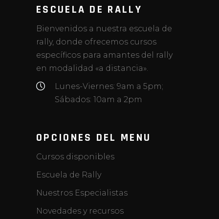
ESCUELA DE RALLY
Bienvenidos a nuestra escuela de
rally, donde ofrecemos cursos
específicos para amantes del rally
en modalidad «a distancia».
Lunes-Viernes: 9am a 5pm;
Sábados: 10am a 2pm
OPCIONES DEL MENU
Cursos disponibles
Escuela de Rally
Nuestros Especialistas
Novedades y recursos