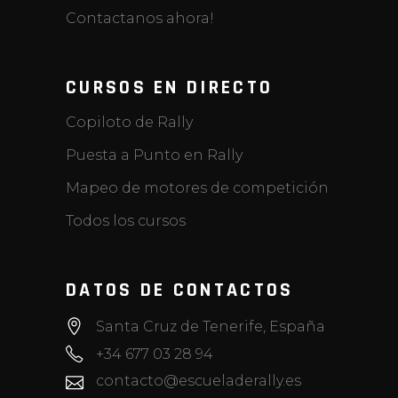
Contactanos ahora!
CURSOS EN DIRECTO
Copiloto de Rally
Puesta a Punto en Rally
Mapeo de motores de competición
Todos los cursos
DATOS DE CONTACTOS
Santa Cruz de Tenerife, España
+34 677 03 28 94
contacto@escueladerally.es