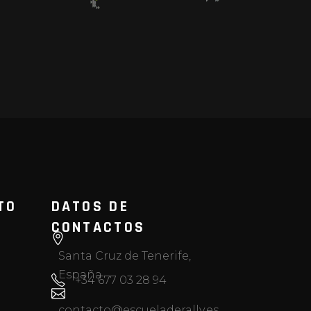
TO
DATOS DE
CONTACTOS
Santa Cruz de Tenerife,
España
+34 677 03 28 94
contacto@escueladerally.es