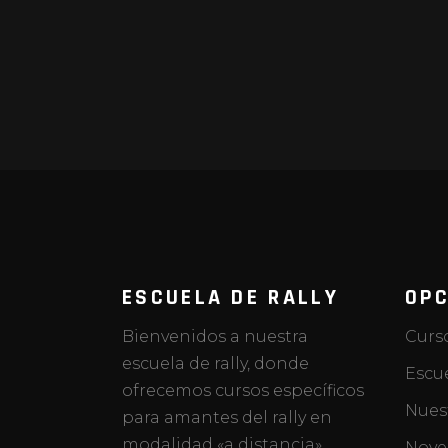
ESCUELA DE RALLY
OPC
Bienvenidos a nuestra
Curs
escuela de rally, donde
Escue
ofrecemos cursos específicos
Nuest
para amantes del rally en
modalidad «a distancia».
Nove