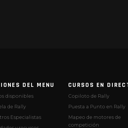
IONES DEL MENU
CURSOS EN DIREC
os disponibles
Copiloto de Rally
la de Rally
Puesta a Punto en Rally
ros Especialistas
Mapeo de motores de
competición
dades y recursos