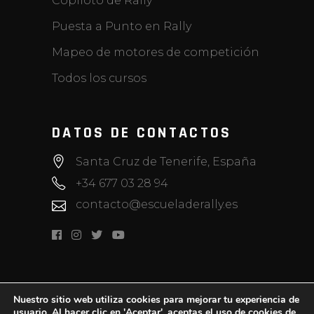
Copiloto de Rally
Puesta a Punto en Rally
Mapeo de motores de competición
Todos los cursos
DATOS DE CONTACTOS
Santa Cruz de Tenerife, España
+34 677 03 28 94
contacto@escueladerally.es
Nuestro sitio web utiliza cookies para mejorar tu experiencia de
usuario. Al hacer clic en 'Aceptar', aceptas el uso de cookies de